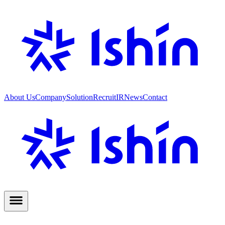
About Us
Company
Solution
Recruit
IR
News
Contact